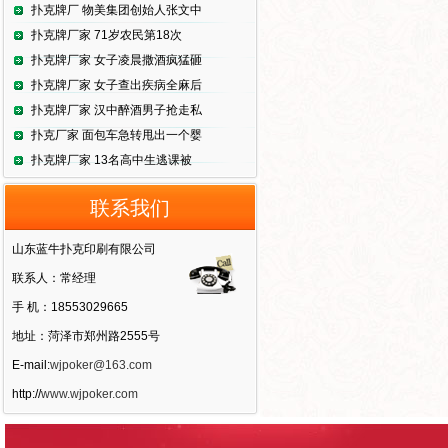
扑克牌厂 物美集团创始人张文中
扑克牌厂家 71岁农民第18次
扑克牌厂家 女子凌晨撒酒疯猛砸
扑克牌厂家 女子查出疾病全麻后
扑克牌厂家 汉中醉酒男子抢走私
扑克厂家 面包车急转甩出一个婴
扑克牌厂家 13名高中生逃课被
联系我们
山东蓝牛扑克印刷有限公司
联系人：常经理
手 机：18553029665
地址：菏泽市郑州路2555号
E-mail:
wjpoker@163.com
http://
www.wjpoker.com