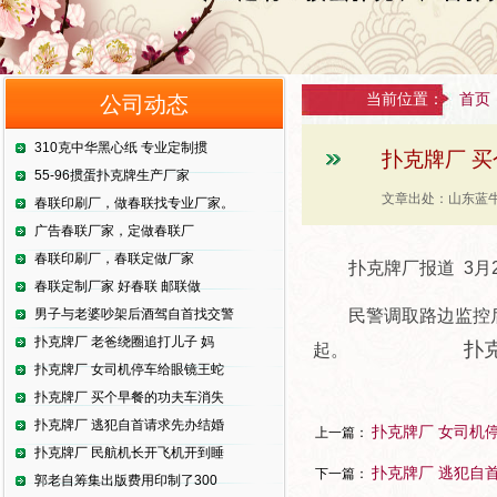
当前位置：
首页
公司动态
310克中华黑心纸 专业定制掼
扑克牌厂 
55-96掼蛋扑克牌生产厂家
文章出处：山东蓝牛
春联印刷厂，做春联找专业厂家。
广告春联厂家，定做春联厂
春联印刷厂，春联定做厂家
扑克牌厂报道 3
春联定制厂家 好春联 邮联做
男子与老婆吵架后酒驾自首找交警
民警调取路边监控
扑克牌厂 老爸绕圈追打儿子 妈
扑
起。
扑克牌厂 女司机停车给眼镜王蛇
扑克牌厂 买个早餐的功夫车消失
扑克牌厂 逃犯自首请求先办结婚
扑克牌厂 女司机
上一篇：
扑克牌厂 民航机长开飞机开到睡
扑克牌厂 逃犯自
下一篇：
郭老自筹集出版费用印制了300