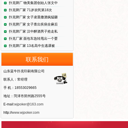
扑克牌厂 物美集团创始人张文中
扑克牌厂家 71岁农民第18次
扑克牌厂家 女子凌晨撒酒疯猛砸
扑克牌厂家 女子查出疾病全麻后
扑克牌厂家 汉中醉酒男子抢走私
扑克厂家 面包车急转甩出一个婴
扑克牌厂家 13名高中生逃课被
联系我们
山东蓝牛扑克印刷有限公司
联系人：常经理
手 机：18553029665
地址：菏泽市郑州路2555号
E-mail:
wjpoker@163.com
http://
www.wjpoker.com