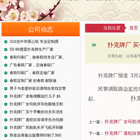
当前位置：
首页
公司动态
310克中华黑心纸 专业定制掼
扑克牌厂 
55-96掼蛋扑克牌生产厂家
文章出处：山东蓝牛
春联印刷厂，做春联找专业厂家。
广告春联厂家，定做春联厂
春联印刷厂，春联定做厂家
扑克牌厂报道 3
春联定制厂家 好春联 邮联做
男子与老婆吵架后酒驾自首找交警
民警调取路边监控
扑克牌厂 老爸绕圈追打儿子 妈
扑
起。
扑克牌厂 女司机停车给眼镜王蛇
扑克牌厂 买个早餐的功夫车消失
扑克牌厂 逃犯自首请求先办结婚
扑克牌厂 女司机
上一篇：
扑克牌厂 民航机长开飞机开到睡
扑克牌厂 逃犯自
下一篇：
郭老自筹集出版费用印制了300