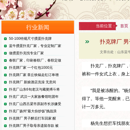
当前位置：
首页
行业新闻
50-100特规尺寸掼蛋扑克牌
扑克牌厂 
蓝牛掼蛋扑克厂家，专业定制厂家
文章出处：山东蓝牛
做掼蛋扑克找专业厂家
春联厂家，印刷春联厂，春联定做
扑克厂，扑克牌厂，
扑克牌厂家 一个红包1000元
裤和一件女式上衣，身上
扑克牌厂家 章丘铁锅走红订单增
扑克牌厂 新娘酒店洗澡 无意间
扑克厂山东6旬老汉与藏獒搏斗将
“我是被冻醒的。”
扑克厂 武汉一大家族餐馆吃团年
得了。等他一觉醒来，已
扑克厂山西吕梁市原副市长涉嫌受
计一万多元。
扑克厂扬州“最大份炒饭”挑战浪
扑克牌厂 男子醉后打车回家 醒
杨先生想拦车找朋友
扑克牌厂男子取母亲遗留存款 被