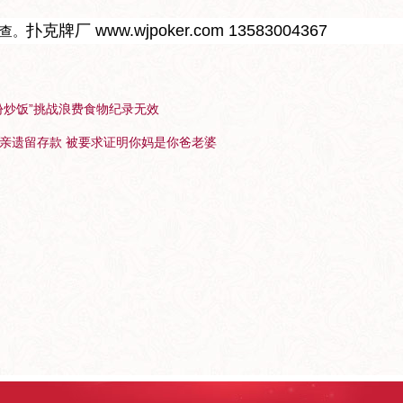
扑克牌厂
www.wjpoker.com
13583004367
查。
份炒饭”挑战浪费食物纪录无效
亲遗留存款 被要求证明你妈是你爸老婆