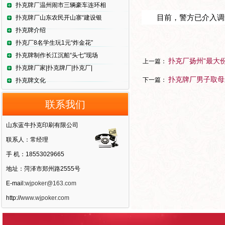
扑克牌厂温州闹市三辆豪车连环相
目前，警方已介入调
扑克牌厂山东农民开山寨“建设银
扑克牌介绍
扑克厂8名学生玩1元“炸金花”
扑克牌制作长江沉船“头七”现场
扑克厂扬州“最大
上一篇：
扑克牌厂家|扑克牌厂|扑克厂|
扑克牌厂男子取母
下一篇：
扑克牌文化
联系我们
山东蓝牛扑克印刷有限公司
联系人：常经理
手 机：18553029665
地址：菏泽市郑州路2555号
E-mail:
wjpoker@163.com
http://
www.wjpoker.com